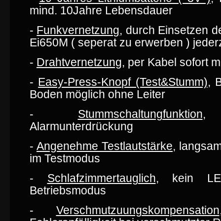
mind. 10Jahre Lebensdauer
-
Funkvernetzung
, durch Einsetzen 
Ei650M ( seperat zu erwerben ) jeder
-
Drahtvernetzung
, per Kabel sofort m
-
Easy-Press-Knopf (Test&Stumm)
, 
Boden möglich ohne Leiter
-
Stummschaltungfunktion
,
Alarmunterdrückung
-
Angenehme Testlautstärke
, langsa
im Testmodus
-
Schlafzimmertauglich
, kein LE
Betriebsmodus
-
Verschmutzuungskompensation