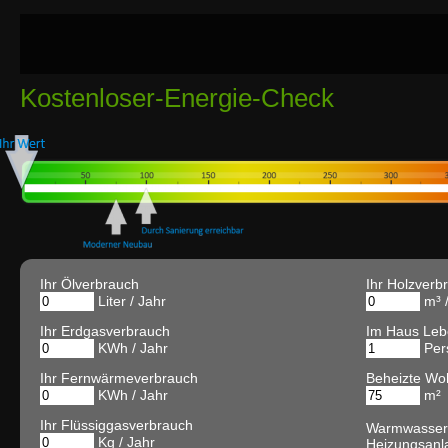
Kostenloser-Energie-Check
Ihr Ölverbrauch
Ihr Holzverb
Liter / Jahr
m³ /
Ihr Erdgasverbrauch
Im Haus Le
KWh / Jahr
Per
Ihr Fernwärmeverbrauch
Beheizte Wo
KWh / Jahr
m²
Ihr Flüssiggasverbrauch
Warmwasser
Kg / Jahr
Heizungsanl