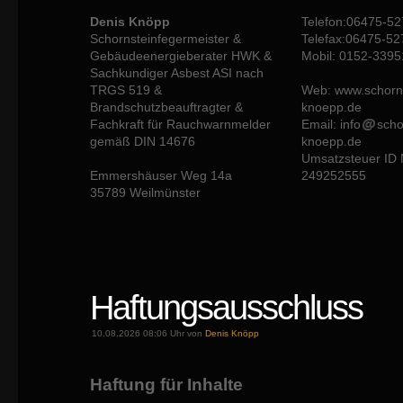
Denis Knöpp
Telefon:06475-5
Schornsteinfegermeister &
Telefax:06475-5
Gebäudeenergieberater HWK &
Mobil: 0152-339
Sachkundiger Asbest ASI nach
TRGS 519 &
Web: www.schorns
Brandschutzbeauftragter &
knoepp.de
Fachkraft für Rauchwarnmelder
Email: info
scho
gemäß DIN 14676
knoepp.de
Umsatzsteuer ID 
Emmershäuser Weg 14a
249252555
35789 Weilmünster
Haftungsausschluss
10.08.2026 08:06 Uhr von
Denis Knöpp
Haftung für Inhalte